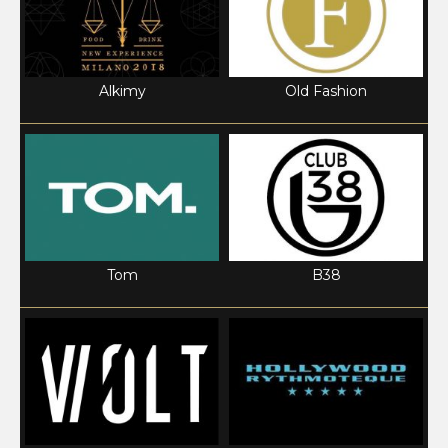
Alkimy
Old Fashion
Tom
B38