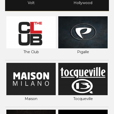
Volt
Hollywood
The Club
Pigalle
Maison
Tocqueville