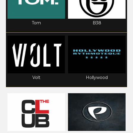
Tom
B38
Volt
Hollywood