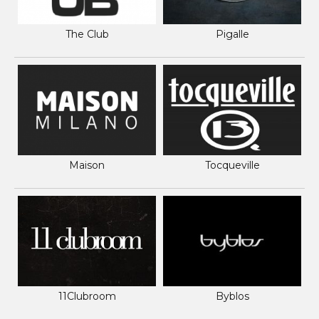
The Club
Pigalle
Maison
Tocqueville
11Clubroom
Byblos