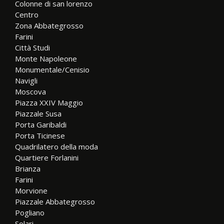
Colonne di san lorenzo
Centro
Zona Abbategrosso
Farini
Città Studi
Monte Napoleone
Monumentale/Cenisio
Navigli
Moscova
Piazza XXIV Maggio
Piazzale Susa
Porta Garibaldi
Porta Ticinese
Quadrilatero della moda
Quartiere Forlanini
Brianza
Farini
Morvione
Piazzale Abbategrosso
Pogliano
Solari