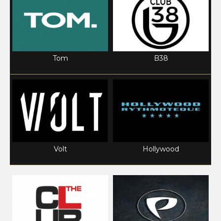
Tom
B38
Volt
Hollywood