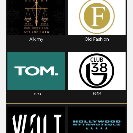
Alkimy
Old Fashion
Tom
B38