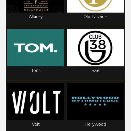
Alkimy
Old Fashion
Tom
B38
Volt
Hollywood