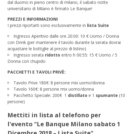
dal duomo in pieno centro di milano, il sabato notte
universitario di Milano è firmato Le Banque!
PREZZI E INFORMAZIONI
I prezzi riportarti sono esclusivamente in
lista Suite
Ingresso Aperitivo dalle ore 20:00: 10 € Uomo / Donna
con Drink (per mantenere il tavolo durante la serata dovrai
acquistare le bottiglie al prezzo di listino)
Ingresso serata
ridotto
entro h 00:55: 15 € Uomo / 5
Donna con chupido
PACCHETTI E TAVOLI PRIVÈ:
Tavolo Prive 180€: 8 persone mix uomo/donna
Tavolo 160€: 8 persone mix uomo/donna
Pacchetto Speciale: 200€ 1
distillato
e 1
spumante
(10
persone)
Mettiti in lista al telefono per
l'evento "Le Banque Milano sabato 1
Dicembre 2018 – Lista Suite"