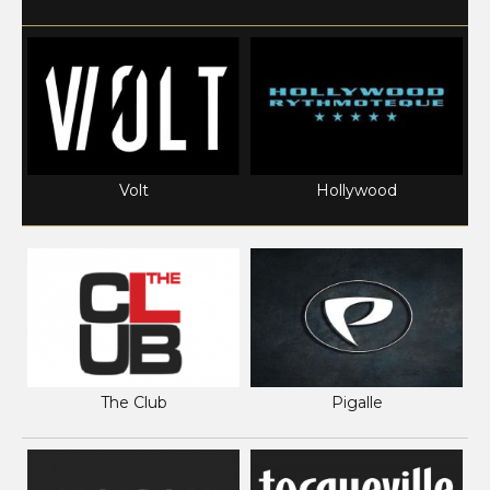
Volt
Hollywood
The Club
Pigalle